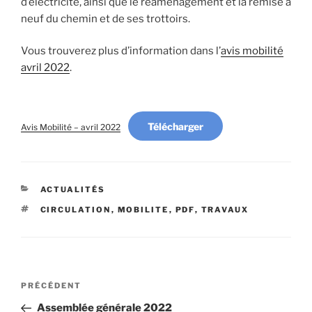
d’électricité, ainsi que le réaménagement et la remise à
neuf du chemin et de ses trottoirs.
Vous trouverez plus d’information dans l’
avis mobilité
avril 2022
.
Télécharger
Avis Mobilité – avril 2022
CATÉGORIES
ACTUALITÉS
ÉTIQUETTES
CIRCULATION
,
MOBILITE
,
PDF
,
TRAVAUX
Navigation
Article
PRÉCÉDENT
de
précédent
Assemblée générale 2022