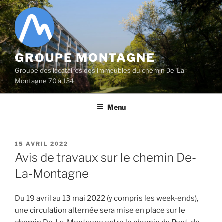
Aller
au
contenu
principal
GROUPE MONTAGNE
Groupe des locataires des immeubles du chemin De-La-
Montagne 70 à 134
Menu
PUBLIÉ
15 AVRIL 2022
LE
Avis de travaux sur le chemin De-
La-Montagne
Du 19 avril au 13 mai 2022 (y compris les week-ends),
une circulation alternée sera mise en place sur le