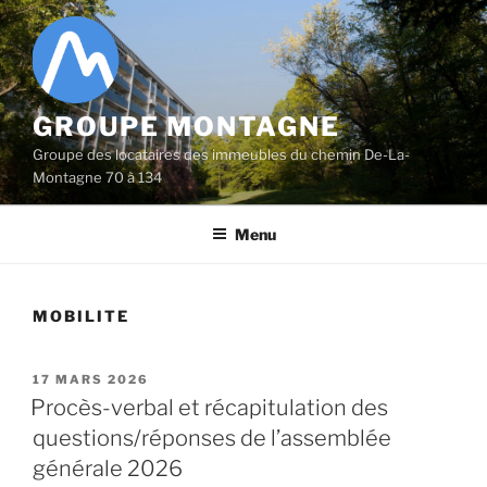
Aller
au
contenu
principal
GROUPE MONTAGNE
Groupe des locataires des immeubles du chemin De-La-
Montagne 70 à 134
Menu
MOBILITE
PUBLIÉ
17 MARS 2026
LE
Procès-verbal et récapitulation des
questions/réponses de l’assemblée
générale 2026