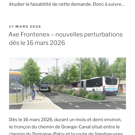
étudier la faisabilité de cette demande. Donc à suivre…
PUBLIÉ
17 MARS 2026
LE
Axe Frontenex – nouvelles perturbations
dès le 16 mars 2026
Dès le 16 mars 2026, durant un mois et demi environ,
le tronçon du chemin de Grange-Canal situé entre le
chemin du Domaine-Patry et la route de Vandoeuvres