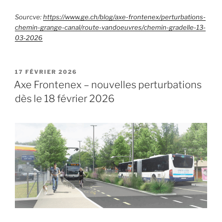
Sourcve:
https://www.ge.ch/blog/axe-frontenex/perturbations-
chemin-grange-canal/route-vandoeuvres/chemin-gradelle-13-
03-2026
PUBLIÉ
17 FÉVRIER 2026
LE
Axe Frontenex – nouvelles perturbations
dès le 18 février 2026