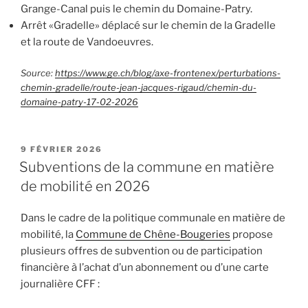
Grange-Canal puis le chemin du Domaine-Patry.
Arrêt «Gradelle» déplacé sur le chemin de la Gradelle
et la route de Vandoeuvres.
Source:
https://www.ge.ch/blog/axe-frontenex/perturbations-
chemin-gradelle/route-jean-jacques-rigaud/chemin-du-
domaine-patry-17-02-2026
PUBLIÉ
9 FÉVRIER 2026
LE
Subventions de la commune en matière
de mobilité en 2026
Dans le cadre de la politique communale en matière de
mobilité, la
Commune de Chêne-Bougeries
propose
plusieurs offres de subvention ou de participation
financière à l’achat d’un abonnement ou d’une carte
journalière CFF :