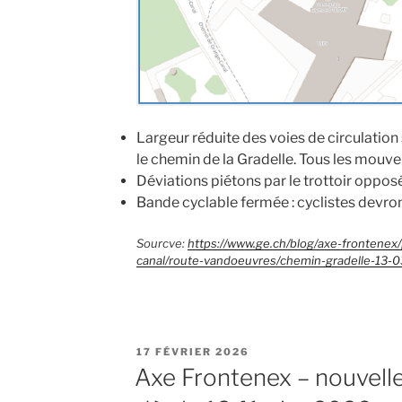
Largeur réduite des voies de circulation
le chemin de la Gradelle. Tous les mouv
Déviations piétons par le trottoir oppos
Bande cyclable fermée : cyclistes devront
Sourcve:
https://www.ge.ch/blog/axe-frontenex
canal/route-vandoeuvres/chemin-gradelle-13-
PUBLIÉ
17 FÉVRIER 2026
LE
Axe Frontenex – nouvell