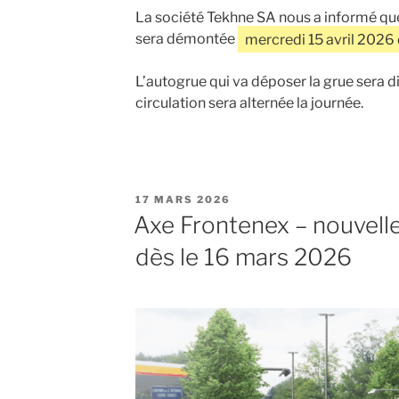
La société Tekhne SA nous a informé que
sera démontée
mercredi 15 avril 2026 
L’autogrue qui va déposer la grue sera d
circulation sera alternée la journée.
PUBLIÉ
17 MARS 2026
LE
Axe Frontenex – nouvell
dès le 16 mars 2026