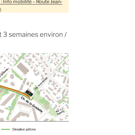
 : Info mobilité – Route Jean-
)
.
t 3 semaines environ /