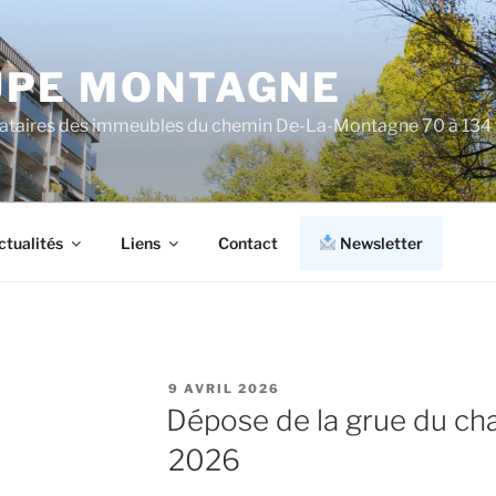
PE MONTAGNE
cataires des immeubles du chemin De-La-Montagne 70 à 134
ctualités
Liens
Contact
Newsletter
PUBLIÉ
9 AVRIL 2026
LE
Dépose de la grue du chan
2026