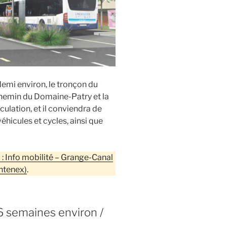
demi environ, le tronçon du
chemin du Domaine-Patry et la
ulation, et il conviendra de
éhicules et cycles, ainsi que
 : Info mobilité – Grange-Canal
ntenex)
.
6 semaines environ /