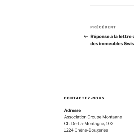
Navigation
Article
PRÉCÉDENT
de
précédent
Réponse à la lettre 
des immeubles Swis
l’article
CONTACTEZ-NOUS
Adresse
Association Groupe Montagne
Ch. De-La-Montagne, 102
1224 Chêne-Bougeries