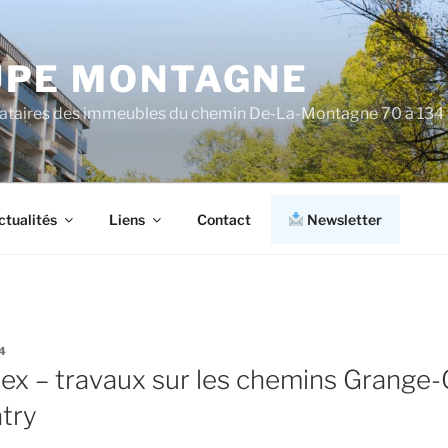
PE MONTAGNE
cataires des immeubles du chemin De-La-Montagne 70 à 134
ctualités
Liens
Contact
Newsletter
4
ex – travaux sur les chemins Grange-
try