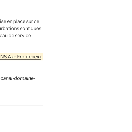
se en place sur ce
turbations sont dues
veau de service
BHNS Axe Frontenex)
.
-canal-domaine-