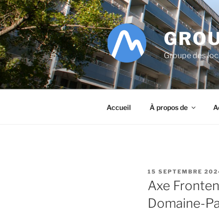
Aller
au
contenu
GROU
principal
Groupe des lo
Accueil
À propos de
A
PUBLIÉ
15 SEPTEMBRE 202
LE
Axe Fronten
Domaine-Pa