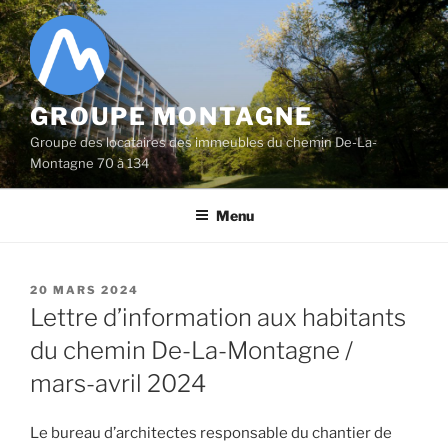
Aller
au
contenu
principal
GROUPE MONTAGNE
Groupe des locataires des immeubles du chemin De-La-
Montagne 70 à 134
Menu
PUBLIÉ
20 MARS 2024
LE
Lettre d’information aux habitants
du chemin De-La-Montagne /
mars-avril 2024
Le bureau d’architectes responsable du chantier de