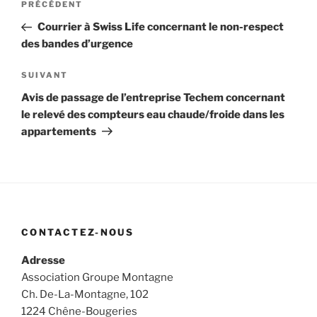
Article
PRÉCÉDENT
de
précédent
Courrier à Swiss Life concernant le non-respect
l’article
des bandes d’urgence
Article
SUIVANT
suivant
Avis de passage de l’entreprise Techem concernant
le relevé des compteurs eau chaude/froide dans les
appartements
CONTACTEZ-NOUS
Adresse
Association Groupe Montagne
Ch. De-La-Montagne, 102
1224 Chêne-Bougeries