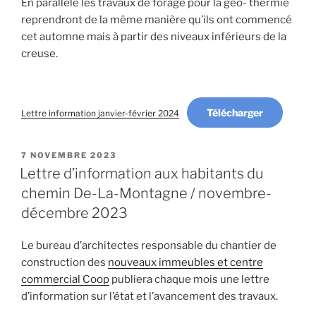
En parallèle les travaux de forage pour la géo- thermie
reprendront de la même manière qu’ils ont commencé
cet automne mais à partir des niveaux inférieurs de la
creuse.
Télécharger
Lettre information janvier-février 2024
PUBLIÉ
7 NOVEMBRE 2023
LE
Lettre d’information aux habitants du
chemin De-La-Montagne / novembre-
décembre 2023
Le bureau d’architectes responsable du chantier de
construction des
nouveaux immeubles et centre
commercial Coop
publiera chaque mois une lettre
d’information sur l’état et l’avancement des travaux.