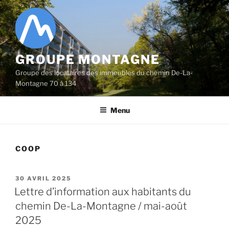
Aller
au
contenu
principal
GROUPE MONTAGNE
Groupe des locataires des immeubles du chemin De-La-
Montagne 70 à 134
Menu
COOP
PUBLIÉ
30 AVRIL 2025
LE
Lettre d’information aux habitants du
chemin De-La-Montagne / mai-août
2025