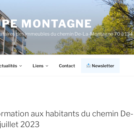
PE MONTAGNE
cataires des immeubles du chemin De-La-Montagne 70 à 134
ctualités
Liens
Contact
Newsletter
formation aux habitants du chemin De
uillet 2023