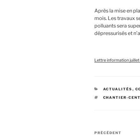
Après la mise en pl
mois. Les travaux s
polluants sera super
dépressurisés et n’a
Lettre information juill
CATÉGORIES
ACTUALITÉS
,
C
ÉTIQUETTES
CHANTIER-CEN
Navigation
Article
PRÉCÉDENT