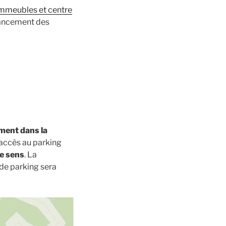
mmeubles et centre
avancement des
ement dans la
n accès au parking
e sens
. La
 de parking sera