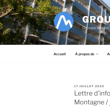
Aller
au
contenu
GROU
principal
Groupe des lo
Accueil
À propos de
A
PUBLIÉ
17 JUILLET 2023
LE
Lettre d’in
Montagne / j