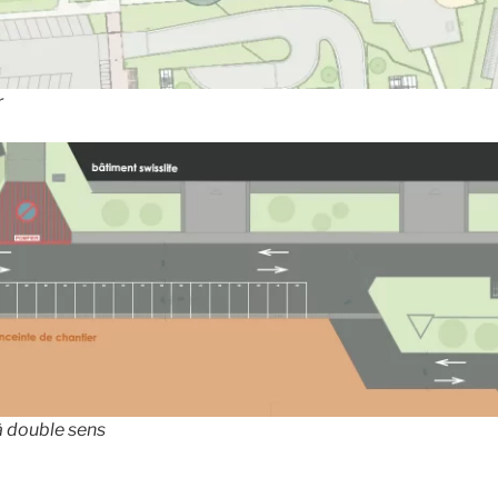
r
 à double sens