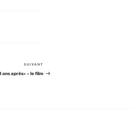
SUIVANT
Article
suivant
 ans après» – le film