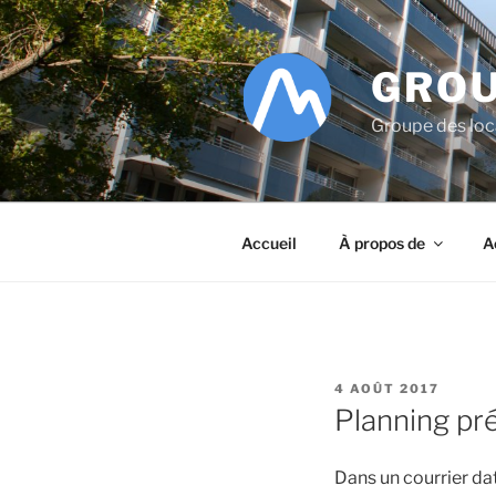
Aller
au
contenu
GROU
principal
Groupe des lo
Accueil
À propos de
A
PUBLIÉ
4 AOÛT 2017
LE
Planning pr
Dans un courrier daté