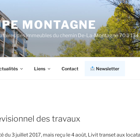
PE MONTAGNE
cataires des immeubles du chemin De-La-Montagne 70 à 134
ctualités
Liens
Contact
Newsletter
évisionnel des travaux
 du 3 juillet 2017, mais reçu le 4 août, Livit transet aux locat