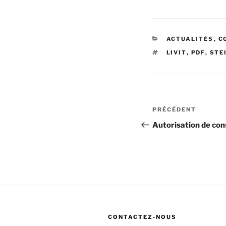
CATÉGORIES
ACTUALITÉS
,
C
ÉTIQUETTES
LIVIT
,
PDF
,
STE
Navigation
Article
PRÉCÉDENT
de
précédent
Autorisation de con
l’article
CONTACTEZ-NOUS