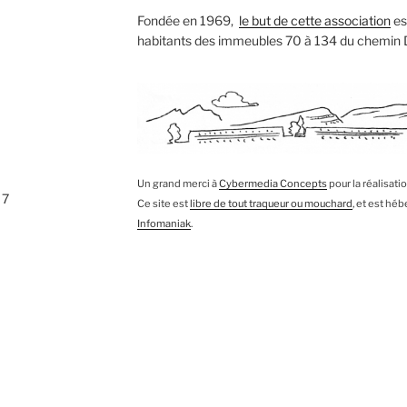
Fondée en 1969,
le but de cette association
est
habitants des immeubles 70 à 134 du chemin
Un grand merci à
Cybermedia Concepts
pour la réalisati
 7
Ce site est
libre de tout traqueur ou mouchard
, et est hé
Infomaniak
.