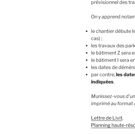
prévisionnel des tra
On y apprend nota
le chantier débute l
cas) ;
les travaux des par
le bâtiment Z sera 
le bâtiment I sera e
les dates de déména
par contre,
les dat
indiquées
.
Munissez-vous d’un
imprimé au format 
Lettre de Livit
.
Planning haute-réso