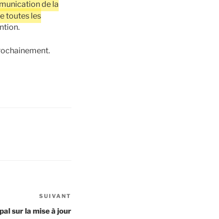
unication de la
e toutes les
ntion.
prochainement.
SUIVANT
Article
suivant
al sur la mise à jour