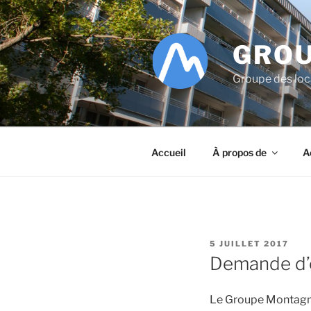
Aller
au
contenu
GROU
principal
Groupe des lo
Accueil
À propos de
A
PUBLIÉ
5 JUILLET 2017
LE
Demande d’é
Le Groupe Montagne 