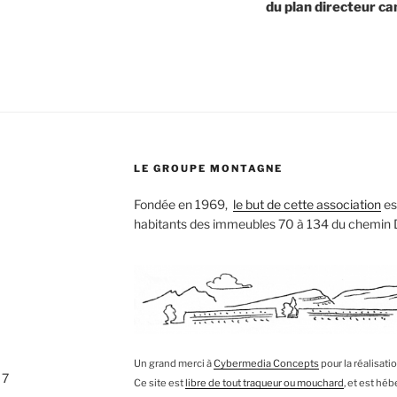
du plan directeur c
LE GROUPE MONTAGNE
Fondée en 1969,
le but de cette association
est
habitants des immeubles 70 à 134 du chemin
Un grand merci à
Cybermedia Concepts
pour la réalisati
 7
Ce site est
libre de tout traqueur ou mouchard
, et est hé