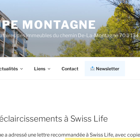
PE MONTAGNE
cataires des immeubles du chemin De-La-Montagne 70 à 134
ctualités
Liens
Contact
Newsletter
claircissements à Swiss Life
a adressé une lettre recommandée à Swiss Life, avec copie à 