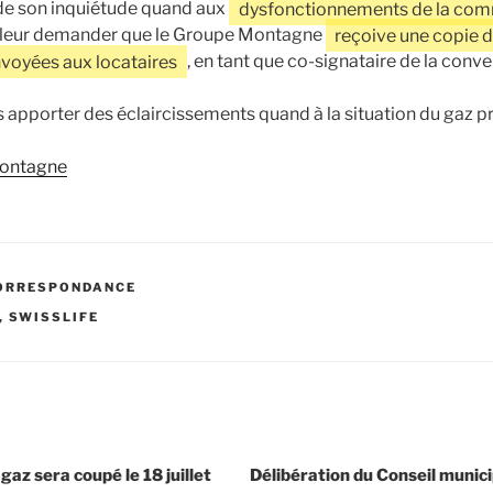
t de son inquiétude quand aux
dysfonctionnements de la comm
r leur demander que le Groupe Montagne
reçoive une copie d
oyées aux locataires
, en tant que co-signataire de la conve
apporter des éclaircissements quand à la situation du gaz 
Montagne
ORRESPONDANCE
,
SWISSLIFE
gaz sera coupé le 18 juillet
Délibération du Conseil municip