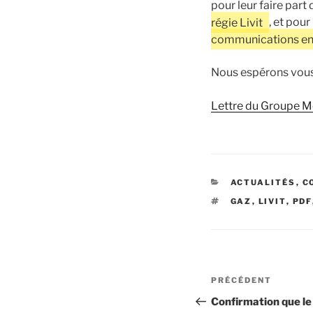
pour leur faire par
régie Livit
, et pou
communications env
Nous espérons vous 
Lettre du Groupe 
CATÉGORIES
ACTUALITÉS
,
C
ÉTIQUETTES
GAZ
,
LIVIT
,
PDF
Navigation
Article
PRÉCÉDENT
de
précédent
Confirmation que le 