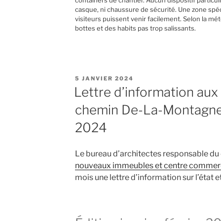
containers de chantier. Aucun dispositif particul
casque, ni chaussure de sécurité. Une zone spé
visiteurs puissent venir facilement. Selon la 
bottes et des habits pas trop salissants.
PUBLIÉ
5 JANVIER 2024
LE
Lettre d’information aux
chemin De-La-Montagne /
2024
Le bureau d’architectes responsable du 
nouveaux immeubles et centre commer
mois une lettre d’information sur l’état 