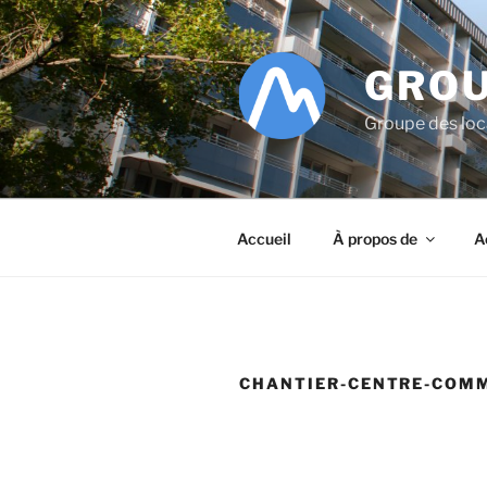
Aller
au
contenu
GROU
principal
Groupe des lo
Accueil
À propos de
A
CHANTIER-CENTRE-COM