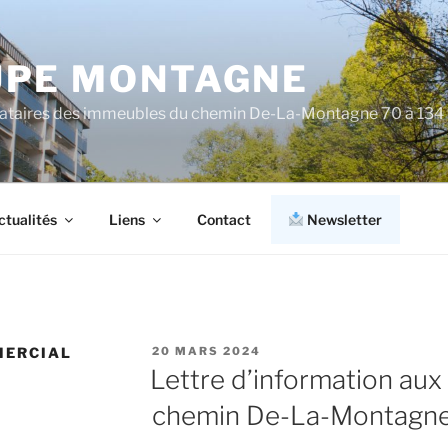
PE MONTAGNE
cataires des immeubles du chemin De-La-Montagne 70 à 134
ctualités
Liens
Contact
Newsletter
PUBLIÉ
MERCIAL
20 MARS 2024
LE
Lettre d’information aux
chemin De-La-Montagne 