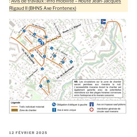
:
Avis de travaux : Info mobilité – Route Jean-Jacques
Rigaud II (BHNS Axe Frontenex)
PUBLIÉ
12 FÉVRIER 2025