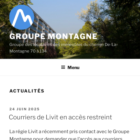
Aller
au
contenu
principal
GROUPE MONTAGNE
Groupe des locataires des immeubles du chemin De-La-
Montagne 70 à 134
Menu
ACTUALITÉS
PUBLIÉ
24 JUIN 2025
LE
Courriers de Livit en accès restreint
La régie Livit a récemment pris contact avec le Groupe
Montagne pour demander que l’accès aux courriers