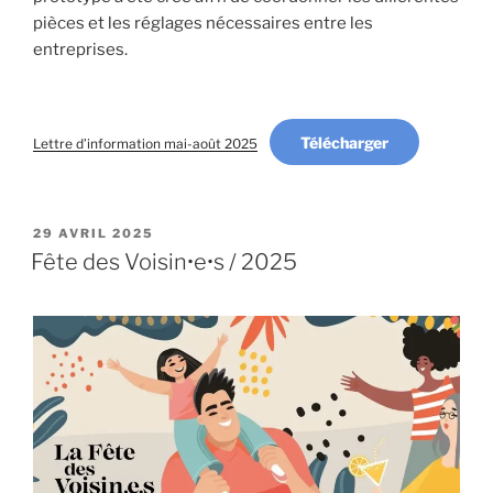
pièces et les réglages nécessaires entre les
entreprises.
Télécharger
Lettre d’information mai-août 2025
PUBLIÉ
29 AVRIL 2025
LE
Fête des Voisin•e•s / 2025