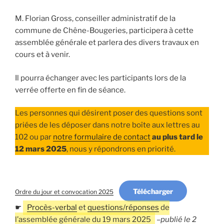
M. Florian Gross, conseiller administratif de la
commune de Chêne-Bougeries, participera à cette
assemblée générale et parlera des divers travaux en
cours et à venir.
Il pourra échanger avec les participants lors de la
verrée offerte en fin de séance.
Les personnes qui désirent poser des questions sont
priées de les déposer dans notre boîte aux lettres au
102 ou par
notre formulaire de contact
au plus tard le
12 mars 2025
, nous y répondrons en priorité.
Télécharger
Ordre du jour et convocation 2025
☛
Procès-verbal
et
questions/réponses
de
l’assemblée générale du 19 mars 2025
–
publié le 2