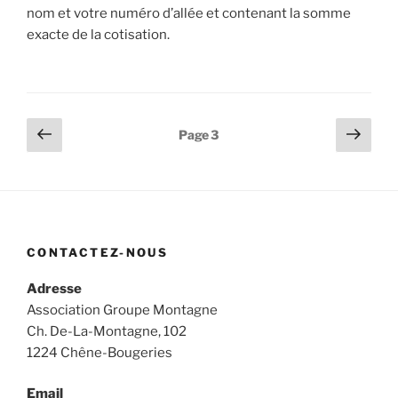
nom et votre numéro d’allée et contenant la somme
exacte de la cotisation.
Pagination
Page
Page
Page
3
précédente
suiv
des
publications
CONTACTEZ-NOUS
Adresse
Association Groupe Montagne
Ch. De-La-Montagne, 102
1224 Chêne-Bougeries
Email