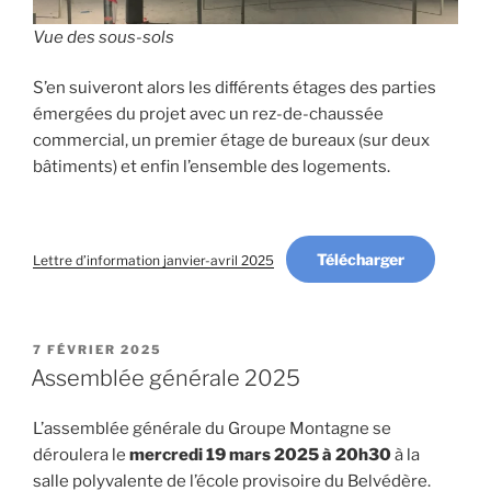
Vue des sous-sols
S’en suiveront alors les diﬀérents étages des parties
émergées du projet avec un rez-de-chaussée
commercial, un premier étage de bureaux (sur deux
bâtiments) et enfin l’ensemble des logements.
Télécharger
Lettre d’information janvier-avril 2025
PUBLIÉ
7 FÉVRIER 2025
LE
Assemblée générale 2025
L’assemblée générale du Groupe Montagne se
déroulera le
mercredi 19 mars 2025 à 20h30
à la
salle polyvalente de l’école provisoire du Belvédère.