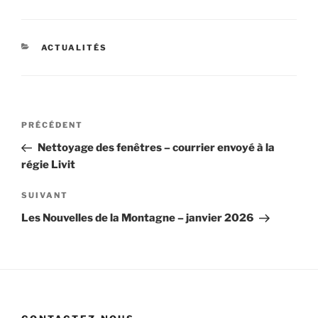
CATÉGORIES
ACTUALITÉS
Navigation
Article
PRÉCÉDENT
de
précédent
Nettoyage des fenêtres – courrier envoyé à la
l’article
régie Livit
Article
SUIVANT
suivant
Les Nouvelles de la Montagne – janvier 2026