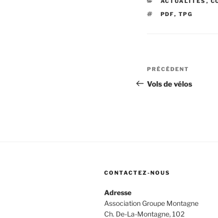
CATÉGORIES
ACTUALITÉS
,
C
ÉTIQUETTES
PDF
,
TPG
Navigation
Article
PRÉCÉDENT
de
précédent
Vols de vélos
l’article
CONTACTEZ-NOUS
Adresse
Association Groupe Montagne
Ch. De-La-Montagne, 102