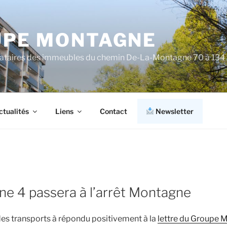
PE MONTAGNE
cataires des immeubles du chemin De-La-Montagne 70 à 134
ctualités
Liens
Contact
Newsletter
gne 4 passera à l’arrêt Montagne
des transports à répondu positivement à la
lettre du Groupe 