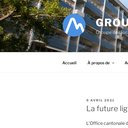
Aller
au
contenu
GROU
principal
Groupe des lo
Accueil
À propos de
A
PUBLIÉ
9 AVRIL 2021
LE
La future li
L’Office cantonale 