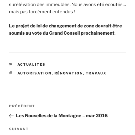
surélévation des immeubles. Nous avons été écoutés…
mais pas forcément entendus !
Le projet de loi de changement de zone devrait être
soumis au vote du Grand Conseil prochainement
.
CATÉGORIES
ACTUALITÉS
ÉTIQUETTES
AUTORISATION
,
RÉNOVATION
,
TRAVAUX
Navigation
Article
PRÉCÉDENT
de
précédent
Les Nouvelles de la Montagne – mar 2016
l’article
Article
SUIVANT