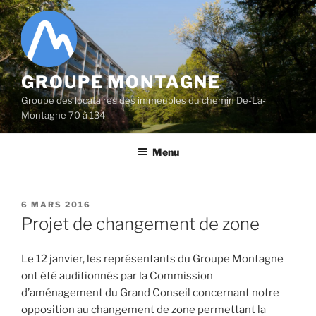
Aller
au
contenu
principal
GROUPE MONTAGNE
Groupe des locataires des immeubles du chemin De-La-
Montagne 70 à 134
Menu
PUBLIÉ
6 MARS 2016
LE
Projet de changement de zone
Le 12 janvier, les représentants du Groupe Montagne
ont été auditionnés par la Commission
d’aménagement du Grand Conseil concernant notre
opposition au changement de zone permettant la