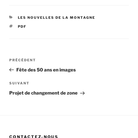
CATÉGORIES
LES NOUVELLES DE LA MONTAGNE
ÉTIQUETTES
PDF
Navigation
Article
PRÉCÉDENT
de
précédent
Fête des 50 ans en images
l’article
Article
SUIVANT
suivant
Projet de changement de zone
CONTACTEZ-NOUS