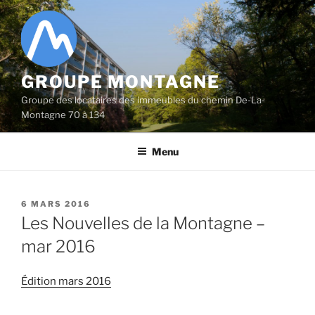
Aller
au
contenu
principal
GROUPE MONTAGNE
Groupe des locataires des immeubles du chemin De-La-
Montagne 70 à 134
Menu
PUBLIÉ
6 MARS 2016
LE
Les Nouvelles de la Montagne –
mar 2016
Édition mars 2016