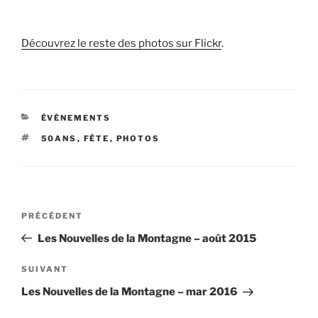
Découvrez le reste des photos sur Flickr
.
CATÉGORIES
ÉVÈNEMENTS
ÉTIQUETTES
50ANS
,
FÊTE
,
PHOTOS
Navigation
Article
PRÉCÉDENT
de
précédent
Les Nouvelles de la Montagne – août 2015
l’article
Article
SUIVANT
suivant
Les Nouvelles de la Montagne – mar 2016