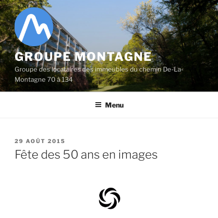
Aller
au
contenu
principal
GROUPE MONTAGNE
Groupe des locataires des immeubles du chemin De-La-
Montagne 70 à 134
Menu
PUBLIÉ
29 AOÛT 2015
LE
Fête des 50 ans en images