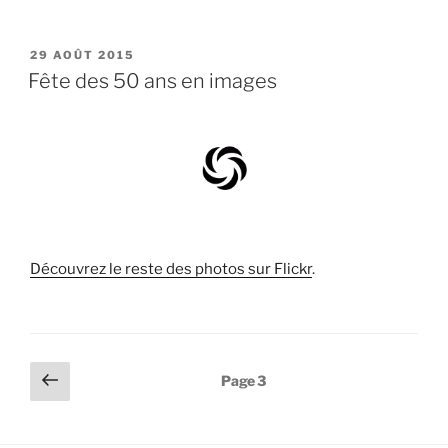
PUBLIÉ
29 AOÛT 2015
LE
Fête des 50 ans en images
Découvrez le reste des photos sur Flickr
.
Pagination
Page
Page
3
précédente
des
publications