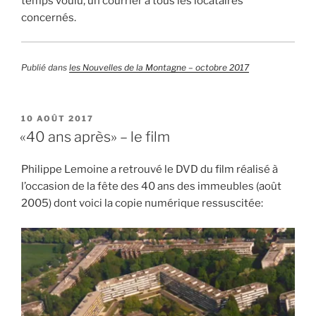
temps voulu, un courrier à tous les locataires
concernés.
Publié dans
les Nouvelles de la Montagne – octobre 2017
PUBLIÉ
10 AOÛT 2017
LE
«40 ans après» – le film
Philippe Lemoine a retrouvé le DVD du film réalisé à
l’occasion de la fête des 40 ans des immeubles (août
2005) dont voici la copie numérique ressuscitée: