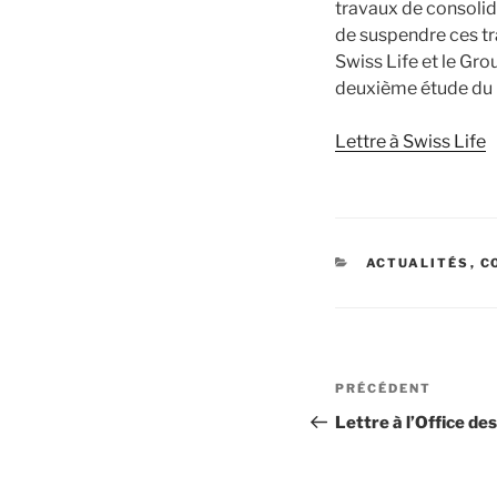
travaux de consolid
de suspendre ces tra
Swiss Life et le Gr
deuxième étude du b
Lettre à Swiss Life
CATÉGORIES
ACTUALITÉS
,
C
Navigation
Article
PRÉCÉDENT
de
précédent
Lettre à l’Office de
l’article