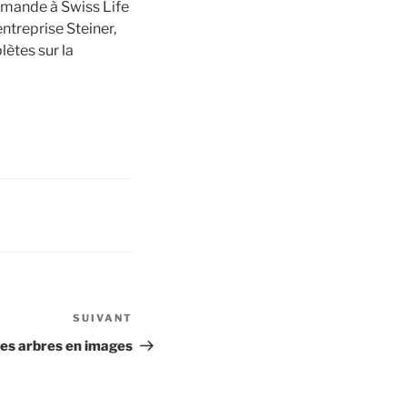
demande à Swiss Life
ntreprise Steiner,
ètes sur la
SUIVANT
Article
suivant
es arbres en images