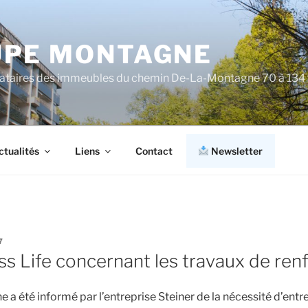
PE MONTAGNE
cataires des immeubles du chemin De-La-Montagne 70 à 134
ctualités
Liens
Contact
Newsletter
7
iss Life concernant les travaux de re
a été informé par l’entreprise Steiner de la nécessité d’ent