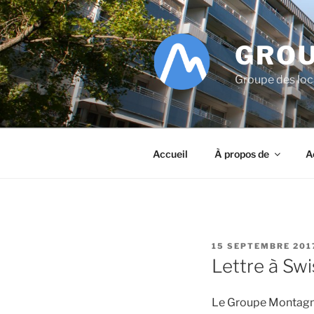
Aller
au
contenu
GROU
principal
Groupe des lo
Accueil
À propos de
A
PUBLIÉ
15 SEPTEMBRE 201
LE
Lettre à Sw
Le Groupe Montagne 