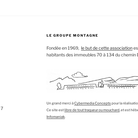
LE GROUPE MONTAGNE
Fondée en 1969,
le but de cette association
est
habitants des immeubles 70 à 134 du chemin
Un grand merci à
Cybermedia Concepts
pour la réalisati
 7
Ce site est
libre de tout traqueur ou mouchard
, et est hé
Infomaniak
.