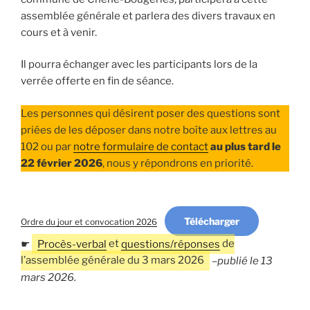
assemblée générale et parlera des divers travaux en
cours et à venir.
Il pourra échanger avec les participants lors de la
verrée offerte en fin de séance.
Les personnes qui désirent poser des questions sont
priées de les déposer dans notre boîte aux lettres au
102 ou par
notre formulaire de contact
au plus tard le
22 février 2026
, nous y répondrons en priorité.
Télécharger
Ordre du jour et convocation 2026
☛
Procès-verbal
et
questions/réponses
de
l’assemblée générale du 3 mars 2026
–
publié le 13
mars 2026.