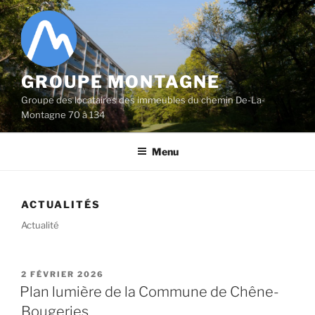
Aller
au
contenu
principal
GROUPE MONTAGNE
Groupe des locataires des immeubles du chemin De-La-
Montagne 70 à 134
Menu
ACTUALITÉS
Actualité
PUBLIÉ
2 FÉVRIER 2026
LE
Plan lumière de la Commune de Chêne-
Bougeries