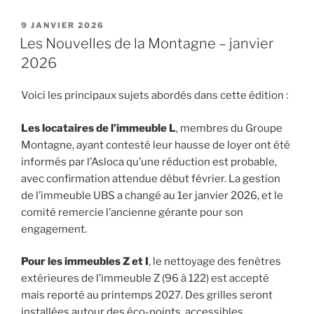
PUBLIÉ
9 JANVIER 2026
LE
Les Nouvelles de la Montagne – janvier
2026
Voici les principaux sujets abordés dans cette édition :
Les locataires
de l’immeuble L
, membres du Groupe
Montagne, ayant contesté leur hausse de loyer ont été
informés par l’Asloca qu’une réduction est probable,
avec confirmation attendue début février. La gestion
de l’immeuble UBS a changé au 1er janvier 2026, et le
comité remercie l’ancienne gérante pour son
engagement.
Pour les immeubles Z et I
, le nettoyage des fenêtres
extérieures de l’immeuble Z (96 à 122) est accepté
mais reporté au printemps 2027. Des grilles seront
installées autour des éco-points, accessibles