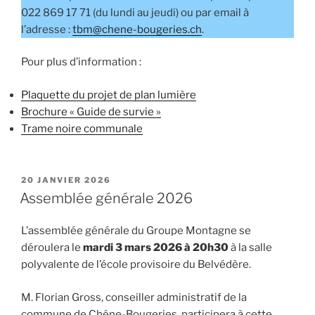
022 869 17 71 (du lundi au jeudi) ou par email à
l’adresse :
tbm@chene-bougeries.ch
.
Pour plus d’information :
Plaquette du projet de plan lumière
Brochure « Guide de survie »
Trame noire communale
PUBLIÉ
20 JANVIER 2026
LE
Assemblée générale 2026
L’assemblée générale du Groupe Montagne se
déroulera le
mardi 3 mars 2026 à 20h30
à la salle
polyvalente de l’école provisoire du Belvédère.
M. Florian Gross, conseiller administratif de la
commune de Chêne-Bougeries, participera à cette