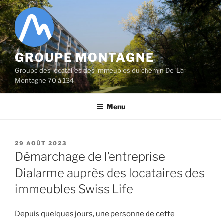
Aller
au
contenu
principal
GROUPE MONTAGNE
Groupe des locataires des immeubles du chemin De-La-
Montagne 70 à 134
Menu
PUBLIÉ
29 AOÛT 2023
LE
Démarchage de l’entreprise
Dialarme auprès des locataires des
immeubles Swiss Life
Depuis quelques jours, une personne de cette