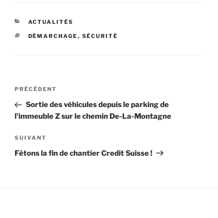
CATÉGORIES
ACTUALITÉS
ÉTIQUETTES
DÉMARCHAGE
,
SÉCURITÉ
Navigation
Article
PRÉCÉDENT
de
précédent
Sortie des véhicules depuis le parking de
l’article
l’immeuble Z sur le chemin De-La-Montagne
Article
SUIVANT
suivant
Fêtons la fin de chantier Credit Suisse !