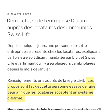
PUBLIÉ
8 MARS 2022
LE
Démarchage de l’entreprise Dialarme
auprès des locataires des immeubles
Swiss Life
Depuis quelques jours, une personne de cette
entreprise se présente chez les locataires, expliquant
parfois être soit disant mandatée par Livit et Swiss
Life et affirmant qu’il y a eu plusieurs cambriolages
depuis le mois de janvier.
Renseignements pris auprès de la régie Livit,
ces
propos sont faux et cette personne essaye de faire
peur afin que les locataires acceptent un système
d’alarme.
Nous tenons toutefois à rappeler aux locataires qu’il