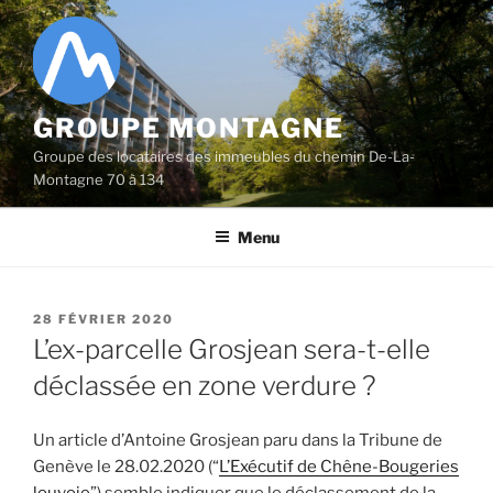
Aller
au
contenu
principal
GROUPE MONTAGNE
Groupe des locataires des immeubles du chemin De-La-
Montagne 70 à 134
Menu
PUBLIÉ
28 FÉVRIER 2020
LE
L’ex-parcelle Grosjean sera-t-elle
déclassée en zone verdure ?
Un article d’Antoine Grosjean paru dans la Tribune de
Genève le 28.02.2020 (“
L’Exécutif de Chêne-Bougeries