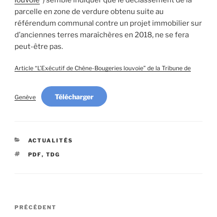
louvoie
”) semble indiquer que le déclassement de la
parcelle en zone de verdure obtenu suite au
référendum communal contre un projet immobilier sur
d’anciennes terres maraîchères en 2018, ne se fera
peut-être pas.
Article “L’Exécutif de Chêne-Bougeries louvoie” de la Tribune de
Télécharger
Genève
CATÉGORIES
ACTUALITÉS
ÉTIQUETTES
PDF
,
TDG
Navigation
Article
PRÉCÉDENT
de