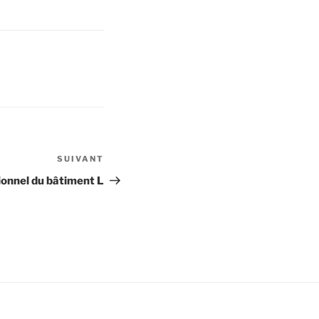
SUIVANT
Article
suivant
ionnel du bâtiment L