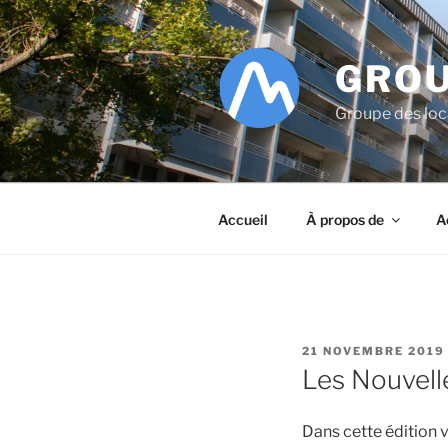
Aller
au
contenu
GROU
principal
Groupe des lo
Accueil
À propos de
A
PUBLIÉ
21 NOVEMBRE 2019
LE
Les Nouvell
Dans cette édition v