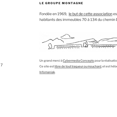
LE GROUPE MONTAGNE
Fondée en 1969,
le but de cette association
est
habitants des immeubles 70 à 134 du chemin
Un grand merci à
Cybermedia Concepts
pour la réalisati
 7
Ce site est
libre de tout traqueur ou mouchard
, et est hé
Infomaniak
.