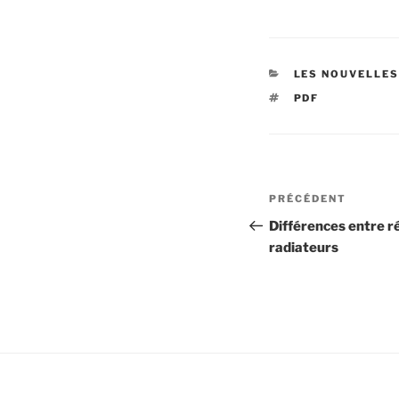
CATÉGORIES
LES NOUVELLES
ÉTIQUETTES
PDF
Navigation
Article
PRÉCÉDENT
de
précédent
Différences entre r
radiateurs
l’article