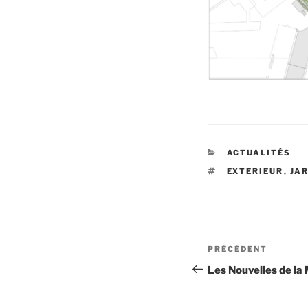
CATÉGORIES
ACTUALITÉS
ÉTIQUETTES
EXTERIEUR
,
JA
Navigation
Article
PRÉCÉDENT
de
précédent
Les Nouvelles de la
l’article