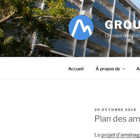
Aller
au
contenu
GROU
principal
Groupe des lo
Accueil
À propos de
A
PUBLIÉ
29 OCTOBRE 2018
LE
Plan des am
Le
projet d’aménag