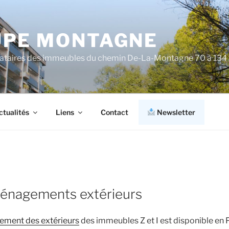
PE MONTAGNE
cataires des immeubles du chemin De-La-Montagne 70 à 134
ctualités
Liens
Contact
Newsletter
énagements extérieurs
ement des extérieurs
des immeubles Z et I est disponible en 