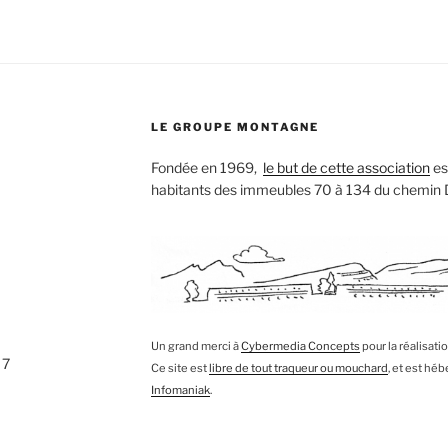
LE GROUPE MONTAGNE
Fondée en 1969,
le but de cette association
est
habitants des immeubles 70 à 134 du chemin
Un grand merci à
Cybermedia Concepts
pour la réalisati
 7
Ce site est
libre de tout traqueur ou mouchard
, et est hé
Infomaniak
.