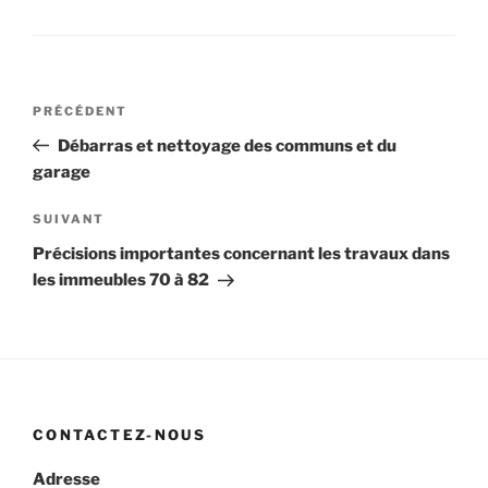
Navigation
Article
PRÉCÉDENT
de
précédent
Débarras et nettoyage des communs et du
l’article
garage
Article
SUIVANT
suivant
Précisions importantes concernant les travaux dans
les immeubles 70 à 82
CONTACTEZ-NOUS
Adresse