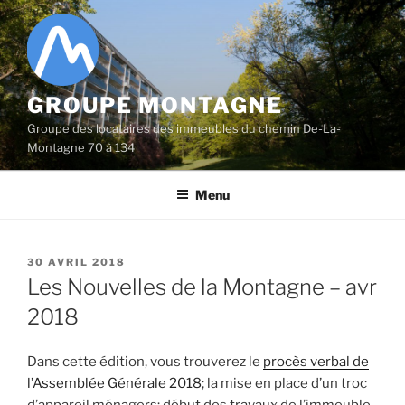
Aller
au
contenu
principal
GROUPE MONTAGNE
Groupe des locataires des immeubles du chemin De-La-
Montagne 70 à 134
Menu
PUBLIÉ
30 AVRIL 2018
LE
Les Nouvelles de la Montagne – avr
2018
Dans cette édition, vous trouverez le
procès verbal de
l’Assemblée Générale 2018
; la mise en place d’un troc