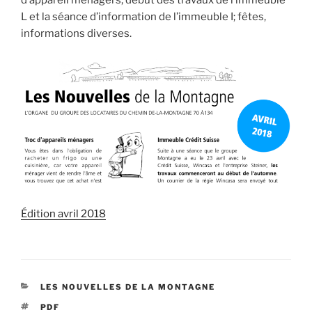
d’appareil ménagers; début des travaux de l’immeuble
L et la séance d’information de l’immeuble I; fêtes,
informations diverses.
Édition avril 2018
CATÉGORIES
LES NOUVELLES DE LA MONTAGNE
ÉTIQUETTES
PDF