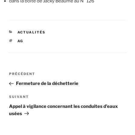
dans la boîte de Jacky Beaume au N° 126
CATÉGORIES
ACTUALITÉS
ÉTIQUETTES
AG
Navigation
Article
PRÉCÉDENT
de
précédent
Fermeture de la déchetterie
l’article
Article
SUIVANT
suivant
Appel à vigilance concernant les conduites d’eaux
usées