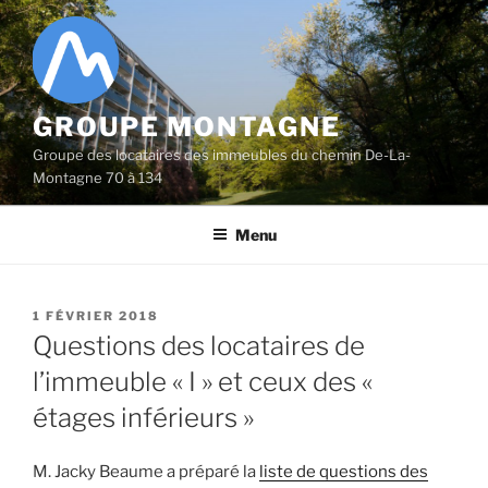
Aller
au
contenu
principal
GROUPE MONTAGNE
Groupe des locataires des immeubles du chemin De-La-
Montagne 70 à 134
Menu
PUBLIÉ
1 FÉVRIER 2018
LE
Questions des locataires de
l’immeuble « I » et ceux des «
étages inférieurs »
M. Jacky Beaume a préparé la
liste de questions des