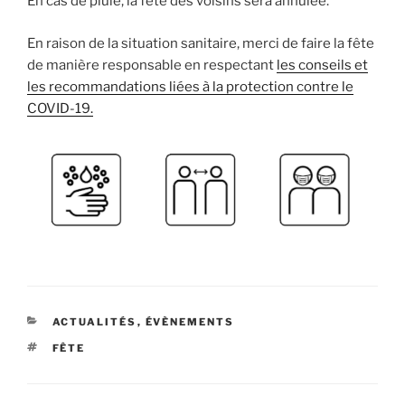
En cas de pluie, la fête des voisins sera annulée.
En raison de la situation sanitaire, merci de faire la fête
de manière responsable en respectant
les conseils et
les recommandations liées à la protection contre le
COVID-19.
CATÉGORIES
ACTUALITÉS
,
ÉVÈNEMENTS
ÉTIQUETTES
FÊTE