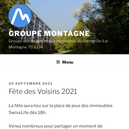
Aller
au
contenu
principal
GROUPE MONTAGNE
Groupe des locataires des immeubles du chemin De-La-
Montagne 70 à 134
Menu
PUBLIÉ
20 SEPTEMBRE 2021
LE
Fête des Voisins 2021
La fête aura lieu sur la place de jeux des immeubles
SwissLife dès 18h.
Venez nombreux pour partager un moment de