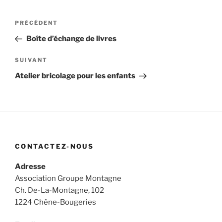
Navigation
Article
PRÉCÉDENT
de
précédent
Boîte d’échange de livres
l’article
Article
SUIVANT
suivant
Atelier bricolage pour les enfants
CONTACTEZ-NOUS
Adresse
Association Groupe Montagne
Ch. De-La-Montagne, 102
1224 Chêne-Bougeries