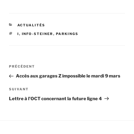
CATÉGORIES
ACTUALITÉS
ÉTIQUETTES
I
,
INFO-STEINER
,
PARKINGS
Navigation
Article
PRÉCÉDENT
de
précédent
Accès aux garages Z impossible le mardi 9 mars
l’article
Article
SUIVANT
suivant
Lettre à l’OCT concernant la future ligne 4