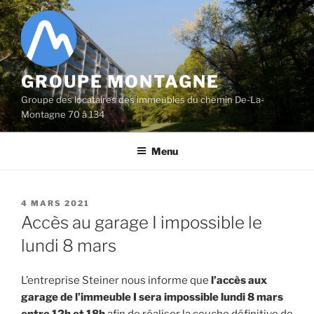
Aller
au
contenu
principal
GROUPE MONTAGNE
Groupe des locataires des immeubles du chemin De-La-
Montagne 70 à 134
Menu
PUBLIÉ
4 MARS 2021
LE
Accès au garage I impossible le
lundi 8 mars
L’entreprise Steiner nous informe que
l’accès aux
garage de l’immeuble I sera impossible lundi 8 mars