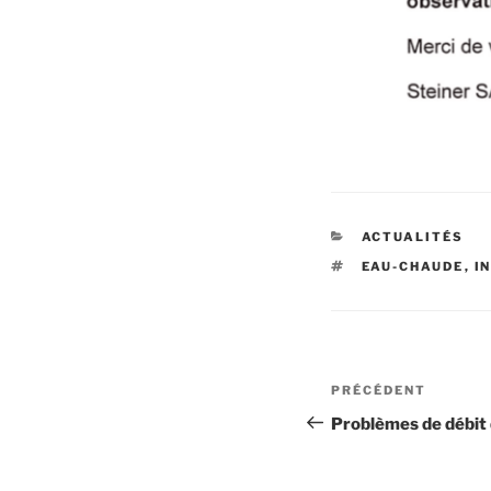
CATÉGORIES
ACTUALITÉS
ÉTIQUETTES
EAU-CHAUDE
,
I
Navigation
Article
PRÉCÉDENT
de
précédent
Problèmes de débit 
l’article