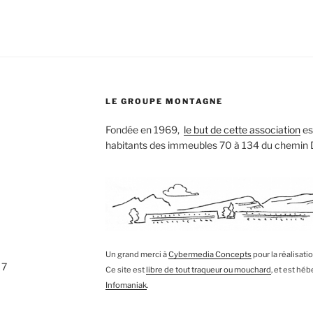
LE GROUPE MONTAGNE
Fondée en 1969,
le but de cette association
est
habitants des immeubles 70 à 134 du chemin
Un grand merci à
Cybermedia Concepts
pour la réalisati
 7
Ce site est
libre de tout traqueur ou mouchard
, et est hé
Infomaniak
.