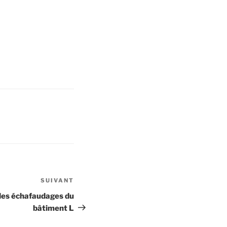
SUIVANT
Article
suivant
des échafaudages du
bâtiment L