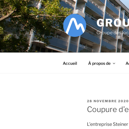
Aller
au
contenu
GROU
principal
Groupe des lo
Accueil
À propos de
A
PUBLIÉ
28 NOVEMBRE 2020
LE
Coupure d’e
L’entreprise Steine