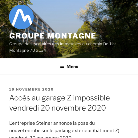
Aller
au
contenu
principal
GROUPE MONTAGNE
Groupe des locataires des immeubles du chemin De-La-
Montagne 70 à 134
Menu
PUBLIÉ
19 NOVEMBRE 2020
LE
Accès au garage Z impossible
vendredi 20 novembre 2020
L’entreprise Steiner annonce la pose du
nouvel enrobé sur le parking extérieur (bâtiment Z)