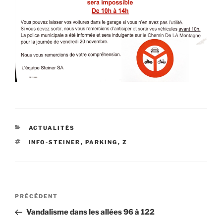
CATÉGORIES
ACTUALITÉS
ÉTIQUETTES
INFO-STEINER
,
PARKING
,
Z
Navigation
Article
PRÉCÉDENT
de
précédent
Vandalisme dans les allées 96 à 122
l’article