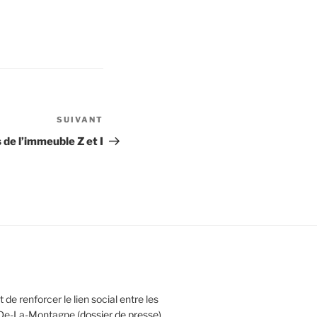
SUIVANT
Article
suivant
 de l’immeuble Z et I
 de renforcer le lien social entre les
 De-La-Montagne (
dossier de presse
).