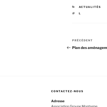
CATÉGORIES
ACTUALITÉS
ÉTIQUETTES
L
Navigation
Article
PRÉCÉDENT
de
précédent
Plan des aménageme
l’article
CONTACTEZ-NOUS
Adresse
Association Groupe Montagne