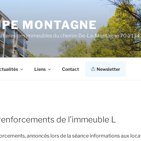
PE MONTAGNE
cataires des immeubles du chemin De-La-Montagne 70 à 134
ctualités
Liens
Contact
Newsletter
renforcements de l’immeuble L
orcements, annoncés lors de la séance informations aux loca