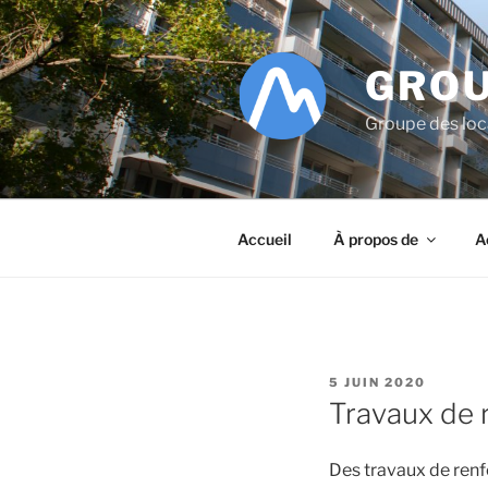
Aller
au
contenu
GROU
principal
Groupe des lo
Accueil
À propos de
A
PUBLIÉ
5 JUIN 2020
LE
Travaux de 
Des travaux de renf