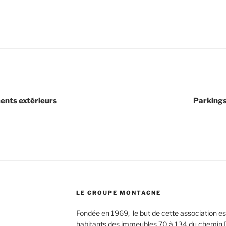
nts extérieurs
Parkings
LE GROUPE MONTAGNE
Fondée en 1969,
le but de cette association
est
habitants des immeubles 70 à 134 du chemin