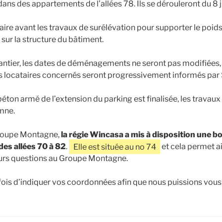
dans des appartements de l’allées 78. Ils se dérouleront du 8 jui
aire avant les travaux de surélévation pour supporter le poids
sur la structure du bâtiment.
hantier, les dates de déménagements ne seront pas modifiées, 
 locataires concernés seront progressivement informés par S
béton armé de l’extension du parking est finalisée, les travau
omne.
roupe Montagne,
la régie Wincasa a mis à disposition une bo
des allées 70 à 82
.
Elle est située au no 74
et cela permet ai
eurs questions au Groupe Montagne.
fois d’indiquer vos coordonnées afin que nous puissions vous