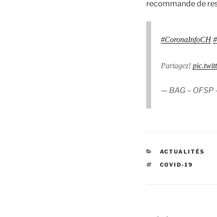
recommande de rester
#CoronaInfoCH
#
Partagez!
pic.twi
— BAG – OFSP
CATÉGORIES
ACTUALITÉS
ÉTIQUETTES
COVID-19
Navigation