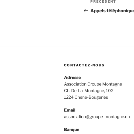
Article
PRÉCÉDENT
de
précédent
Appels téléphoniqu
l’article
CONTACTEZ-NOUS
Adresse
Association Groupe Montagne
Ch. De-La-Montagne, 102
1224 Chêne-Bougeries
Email
association@groupe-montagne.ch
Banque