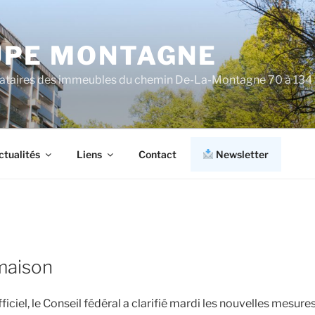
PE MONTAGNE
cataires des immeubles du chemin De-La-Montagne 70 à 134
ctualités
Liens
Contact
Newsletter
 maison
iel, le Conseil fédéral a clarifié mardi les nouvelles mesures é