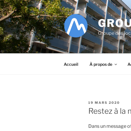
Aller
au
contenu
GROU
principal
Groupe des lo
Accueil
À propos de
A
PUBLIÉ
19 MARS 2020
LE
Restez à la
Dans un message offic