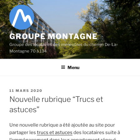
Aller
au
contenu
principal
GROUPE MONTAGNE
Groupe des locataires des immeubles du chemin De-La-
Montagne 70 à 134
Menu
PUBLIÉ
11 MARS 2020
LE
Nouvelle rubrique “Trucs et
astuces”
Une nouvelle rubrique a été ajoutée au site pour
partager les
trucs et astuces
des locataires suite à