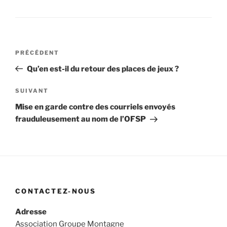
Navigation
Article
PRÉCÉDENT
de
précédent
Qu’en est-il du retour des places de jeux ?
l’article
Article
SUIVANT
suivant
Mise en garde contre des courriels envoyés
frauduleusement au nom de l’OFSP
CONTACTEZ-NOUS
Adresse
Association Groupe Montagne