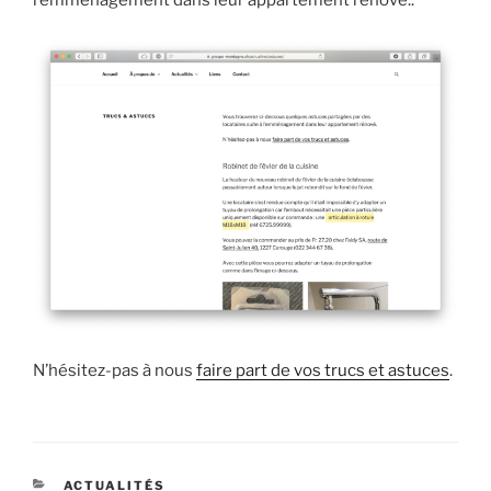
l’emménagement dans leur appartement rénové..
N’hésitez-pas à nous
faire part de vos trucs et astuces
.
CATÉGORIES
ACTUALITÉS