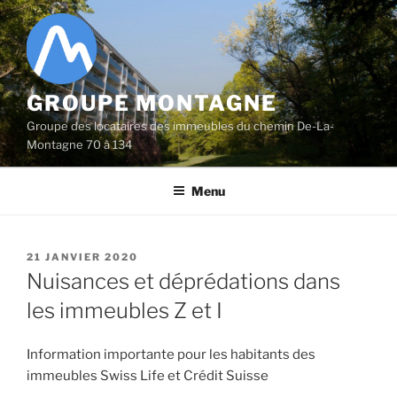
Aller
au
contenu
principal
GROUPE MONTAGNE
Groupe des locataires des immeubles du chemin De-La-
Montagne 70 à 134
Menu
PUBLIÉ
21 JANVIER 2020
LE
Nuisances et déprédations dans
les immeubles Z et I
Information importante pour les habitants des
immeubles Swiss Life et Crédit Suisse