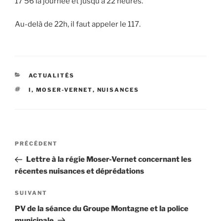
17 56 la journée et jusqu’à 22 heures.
Au-delà de 22h, il faut appeler le 117.
CATÉGORIES
ACTUALITÉS
ÉTIQUETTES
I
,
MOSER-VERNET
,
NUISANCES
Navigation
Article
PRÉCÉDENT
de
précédent
Lettre à la régie Moser-Vernet concernant les
l’article
récentes nuisances et déprédations
Article
SUIVANT
suivant
PV de la séance du Groupe Montagne et la police
municipale