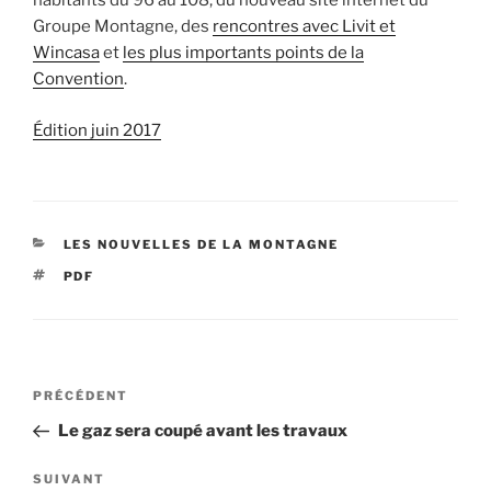
habitants du 96 au 108, du nouveau site internet du
Groupe Montagne, des
rencontres avec Livit et
Wincasa
et
les plus importants points de la
Convention
.
Édition juin 2017
CATÉGORIES
LES NOUVELLES DE LA MONTAGNE
ÉTIQUETTES
PDF
Navigation
Article
PRÉCÉDENT
de
précédent
Le gaz sera coupé avant les travaux
l’article
Article
SUIVANT