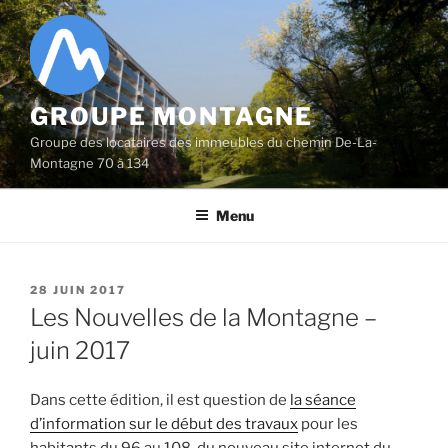
Aller
au
contenu
principal
GROUPE MONTAGNE
Groupe des locataires des immeubles du chemin De-La-
Montagne 70 à 134
Menu
PUBLIÉ
28 JUIN 2017
LE
Les Nouvelles de la Montagne –
juin 2017
Dans cette édition, il est question de
la séance
d’information sur le début des travaux
pour les