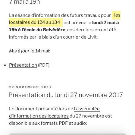
7 mai à 19h
La séance d’information des futurs travaux pour
les
locataires du 124 au 134
est prévue le
lundi 7 mai à
19h à l’école du Belvédère
, ces derniers en ont été
informés par le biais d’un courrier de Livit.
Mis à jour le 14 mai:
Présentation
(PDF)
PUBLIÉ
27 NOVEMBRE 2017
LE
Présentation du lundi 27 novembre 2017
Le document présenté lors de
l’assemblée
d’information des locataires
du 27 novembre est
disponible aux formats PDF et audio: