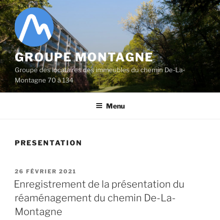
Aller
au
contenu
principal
GROUPE MONTAGNE
Groupe des locataires des immeubles du chemin De-La-
Montagne 70 à 134
Menu
PRESENTATION
PUBLIÉ
26 FÉVRIER 2021
LE
Enregistrement de la présentation du
réaménagement du chemin De-La-
Montagne