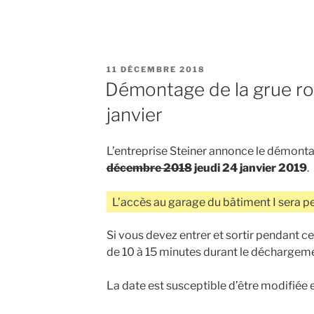
PUBLIÉ
11 DÉCEMBRE 2018
LE
Démontage de la grue ro
janvier
L’entreprise Steiner annonce le démont
décembre 2018
jeudi 24 janvier 2019
.
L’accès au garage du bâtiment I sera pe
Si vous devez entrer et sortir pendant c
de 10 à 15 minutes durant le déchargem
La date est susceptible d’être modifiée