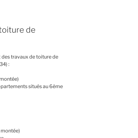
toiture de
g des travaux de toiture de
34) :
 montée)
 appartements situés au 6ème
r montée)