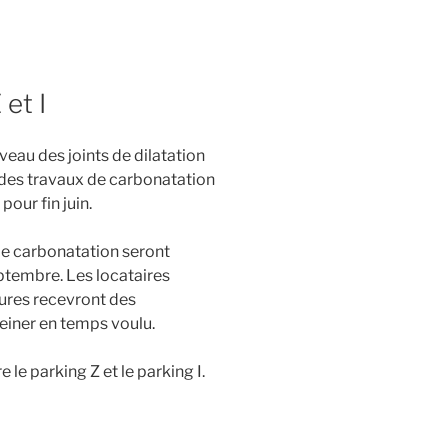
et I
eau des joints de dilatation
in des travaux de carbonatation
pour fin juin.
 de carbonatation seront
ptembre. Les locataires
ures recevront des
teiner en temps voulu.
 le parking Z et le parking I.