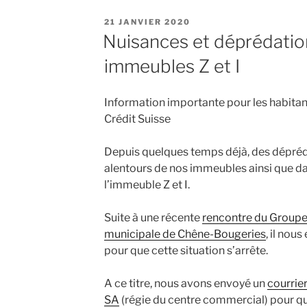
PUBLIÉ
21 JANVIER 2020
LE
Nuisances et déprédatio
immeubles Z et I
Information importante pour les habitan
Crédit Suisse
Depuis quelques temps déjà, des dépré
alentours de nos immeubles ainsi que da
l’immeuble Z et I.
Suite à une récente
rencontre du Groupe
municipale de Chêne-Bougeries
, il nou
pour que cette situation s’arrête.
A ce titre, nous avons envoyé un
courrier
SA
(régie du centre commercial) pour qu