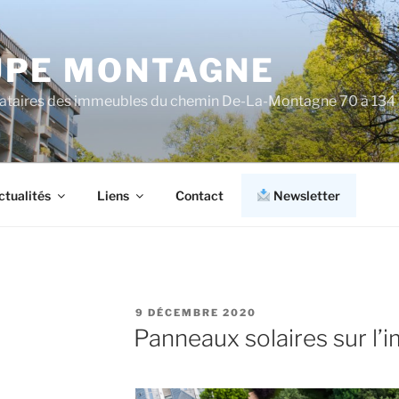
PE MONTAGNE
cataires des immeubles du chemin De-La-Montagne 70 à 134
ctualités
Liens
Contact
Newsletter
PUBLIÉ
9 DÉCEMBRE 2020
LE
Panneaux solaires sur l’