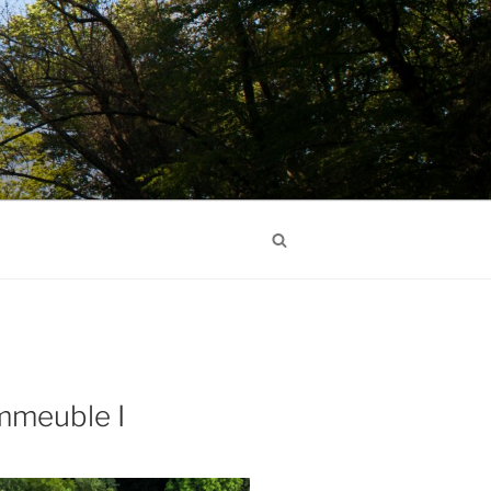
Search
immeuble I