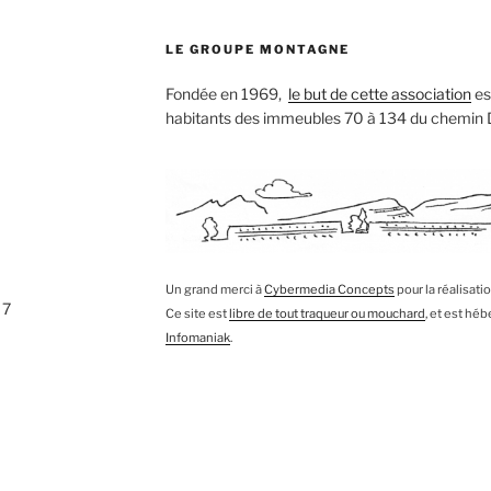
LE GROUPE MONTAGNE
Fondée en 1969,
le but de cette association
est
habitants des immeubles 70 à 134 du chemin
Un grand merci à
Cybermedia Concepts
pour la réalisati
 7
Ce site est
libre de tout traqueur ou mouchard
, et est hé
Infomaniak
.