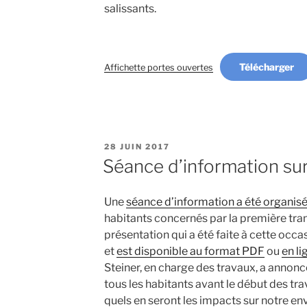
salissants.
Télécharger
Affichette portes ouvertes
PUBLIÉ
28 JUIN 2017
LE
Séance d’information sur
Une
séance d’information a été organisée
habitants concernés par la première tra
présentation qui a été faite à cette occa
et
est disponible au format PDF
ou
en li
Steiner, en charge des travaux, a anno
tous les habitants avant le début des tr
quels en seront les impacts sur notre e