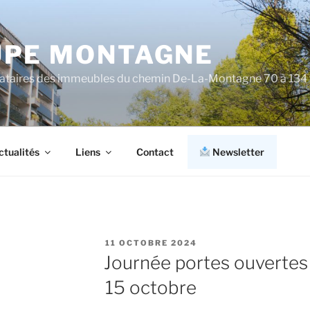
PE MONTAGNE
cataires des immeubles du chemin De-La-Montagne 70 à 134
ctualités
Liens
Contact
Newsletter
PUBLIÉ
11 OCTOBRE 2024
LE
Journée portes ouvertes
15 octobre