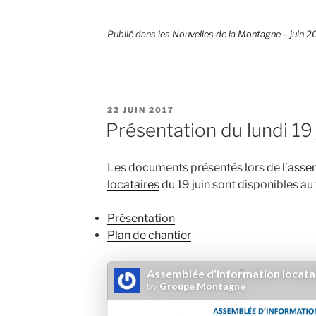
Publié dans
les Nouvelles de la Montagne – juin 2
PUBLIÉ
22 JUIN 2017
LE
Présentation du lundi 19
Les documents présentés lors de
l’asse
locataires
du 19 juin sont disponibles a
Présentation
Plan de chantier