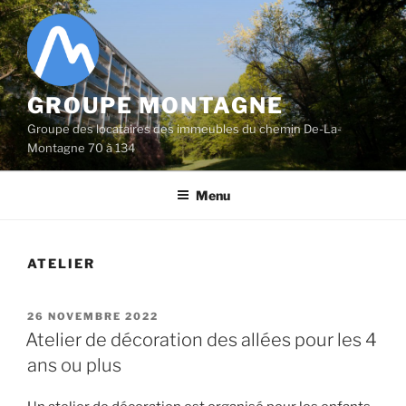
Aller
au
contenu
principal
GROUPE MONTAGNE
Groupe des locataires des immeubles du chemin De-La-
Montagne 70 à 134
Menu
ATELIER
PUBLIÉ
26 NOVEMBRE 2022
LE
Atelier de décoration des allées pour les 4
ans ou plus