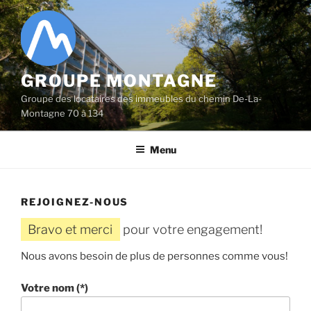
Aller
au
contenu
principal
GROUPE MONTAGNE
Groupe des locataires des immeubles du chemin De-La-
Montagne 70 à 134
Menu
REJOIGNEZ-NOUS
Bravo et merci
pour votre engagement!
Nous avons besoin de plus de personnes comme vous!
Veuillez laisser ce champ vide.
Votre nom (*)